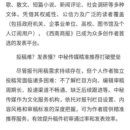
歌、散文、短篇小说、新闻评论、社会调研等多种
文体。凭借其权威性、公信力及广泛的读者覆盖
从投稿到见报不再难！《
（包括政府机关、企事业单位、高校、图书馆及个
人订阅用户），《西南商报》已成为众多创作者首
色通道正式开通，专业团
选的发表平台。
表！
《西南商报》：立足西南、辐射
投稿难？发表慢？中秘传媒精准推荐打破壁垒
《西南商报》是国内具有重要影响力
尽管报刊用稿需求持续存在，但个人作者独立
投稿常面临诸多困难：不了解栏目方向、编辑审稿
家新闻出版部门核发的正式刊号。报
周期长、投递渠道不畅通、缺乏后续跟进等。中秘
传媒作为文化服务机构，依托对报刊栏目设置、内
容风格和审稿标准的深度把握，可为作者提供精准
推荐服务，有效提升稿件初审通过率和发表效率。