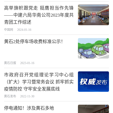
高举旗帜跟党走 挺膺担当作先锋
——中建六局华南公司2023年度共
青团工作综述
中国网
2024-01-16
黄石2处停车场收费标准公示！
黄石日报
2023-01-16
市政府召开党组理论学习中心组
（扩大）学习暨常务会议 抓牢抓实
长按图片识别二维
疫情防控 守牢安全发展底线
黄石发布
2022-11-30
停电通知！涉及黄石多地