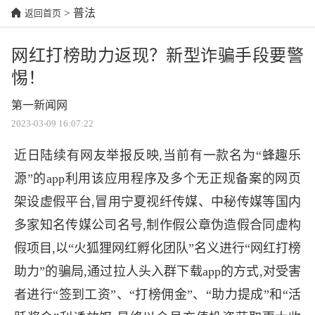
> 普法
返回首页
网红打榜助力返现？新型诈骗手段要警
惕！
第一新闻网
2023-03-09 16:07:22
近日陆续有网友举报反映,当前有一款名为“蜂趣乐
源”的app利用该应用程序及多个无正规备案的网页
架设虚假平台,冒用宁夏视纤传媒、中秘传媒等国内
多家知名传媒公司名号,制作假公章伪造假合同虚构
假项目,以“火狐狸网红孵化团队”名义进行“网红打榜
助力”的骗局,通过拉人头入群下载app的方式,对受害
者进行“签到工资”、“打榜佣金”、“助力提成”和“活