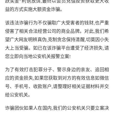
跃奖金”利诱放饵,最终以会员充值投资获取更大收
益的方式实施大额资金诈骗。
网红打榜助力返现？新型
该违法诈骗行为不仅骗取广大受害者的钱财,也严重
侵害了相关合法经营公司的商业品牌。对此,我们希
望广大网友明辨真伪,克制贪念保持清醒,切莫因小失
近日陆续有网友举报反映,当前有
大上当受骗。如已在该诈骗平台遭受了经济损失,请
您立即向当地公安机关报警立案!
app利用该应用程序及多个无正规备
为了有效打击犯罪分子、警示身边的亲友、追回相
冒用宁夏视纤传媒、中秘传媒
应的资金损失,如果您获取到对方的有效信息如微信
号、手机号、收款账户,请整理好相关证据材料并交
给公安机关。
诈骗团伙如果人在国内,我们的公安机关只要立案决