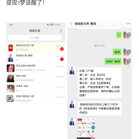
提现?梦该醒了！